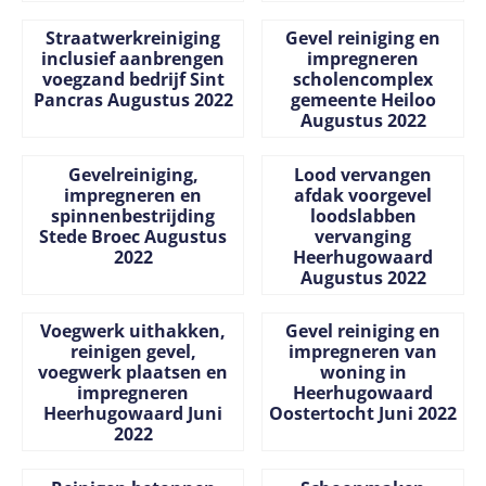
Prijs niet zichtbaar
Prijs niet zichtbaar
Straatwerkreiniging
Gevel reiniging en
inclusief aanbrengen
impregneren
voegzand bedrijf Sint
scholencomplex
Pancras Augustus 2022
gemeente Heiloo
Augustus 2022
Prijs niet zichtbaar
Prijs niet zichtbaar
Gevelreiniging,
Lood vervangen
impregneren en
afdak voorgevel
spinnenbestrijding
loodslabben
Stede Broec Augustus
vervanging
2022
Heerhugowaard
Augustus 2022
Prijs niet zichtbaar
Prijs niet zichtbaar
Voegwerk uithakken,
Gevel reiniging en
reinigen gevel,
impregneren van
voegwerk plaatsen en
woning in
impregneren
Heerhugowaard
Heerhugowaard Juni
Oostertocht Juni 2022
2022
Prijs niet zichtbaar
Prijs niet zichtbaar