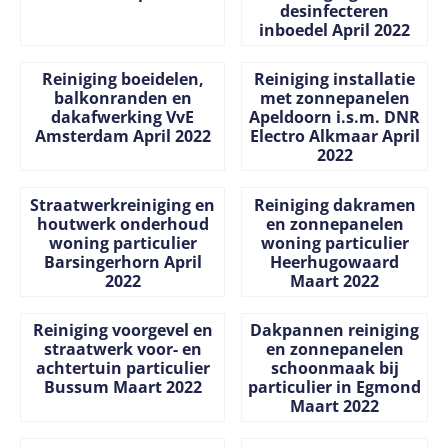
desinfecteren
inboedel April 2022
Prijs niet zichtbaar
Prijs niet zichtbaar
Reiniging boeidelen,
Reiniging installatie
balkonranden en
met zonnepanelen
dakafwerking VvE
Apeldoorn i.s.m. DNR
Amsterdam April 2022
Electro Alkmaar April
2022
Prijs niet zichtbaar
Prijs niet zichtbaar
Straatwerkreiniging en
Reiniging dakramen
houtwerk onderhoud
en zonnepanelen
woning particulier
woning particulier
Barsingerhorn April
Heerhugowaard
2022
Maart 2022
Prijs niet zichtbaar
Prijs niet zichtbaar
Reiniging voorgevel en
Dakpannen reiniging
straatwerk voor- en
en zonnepanelen
achtertuin particulier
schoonmaak bij
Bussum Maart 2022
particulier in Egmond
Maart 2022
Prijs niet zichtbaar
Prijs niet zichtbaar