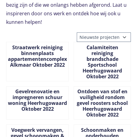
bezig zijn of die we onlangs hebben afgerond. Laat u
inspireren door ons werk en ontdek hoe wij ook u
kunnen helpen!
Sorteermethode
Straatwerk reiniging
Calamiteiten
binnenplaats
reiniging
appartementencomplex
brandschade
Alkmaar Oktober 2022
Sportschool
Heerhugowaard
Oktober 2022
Prijs niet zichtbaar
Prijs niet zichtbaar
Gevelrenovatie en
Ontdoen van stof en
impregneren schuur
vuiligheid rondom
woning Heerhugowaard
gevel roosters school
Oktober 2022
Heerhugowaard
Oktober 2022
Prijs niet zichtbaar
Prijs niet zichtbaar
Voegwerk vervangen,
Schoonmaken en
gevel schoonmaken &
onderhouden