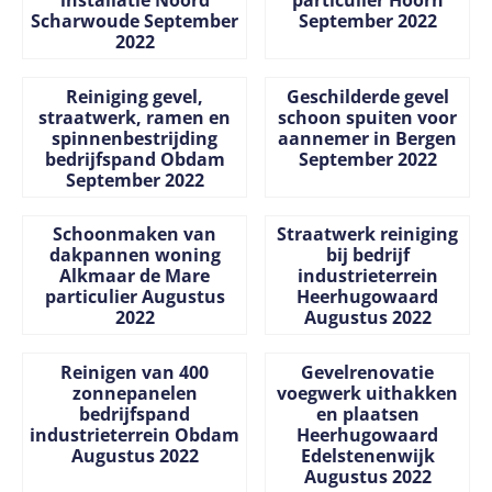
installatie Noord
particulier Hoorn
Scharwoude September
September 2022
2022
Prijs niet zichtbaar
Prijs niet zichtbaar
Reiniging gevel,
Geschilderde gevel
straatwerk, ramen en
schoon spuiten voor
spinnenbestrijding
aannemer in Bergen
bedrijfspand Obdam
September 2022
September 2022
Prijs niet zichtbaar
Prijs niet zichtbaar
Schoonmaken van
Straatwerk reiniging
dakpannen woning
bij bedrijf
Alkmaar de Mare
industrieterrein
particulier Augustus
Heerhugowaard
2022
Augustus 2022
Prijs niet zichtbaar
Prijs niet zichtbaar
Reinigen van 400
Gevelrenovatie
zonnepanelen
voegwerk uithakken
bedrijfspand
en plaatsen
industrieterrein Obdam
Heerhugowaard
Augustus 2022
Edelstenenwijk
Augustus 2022