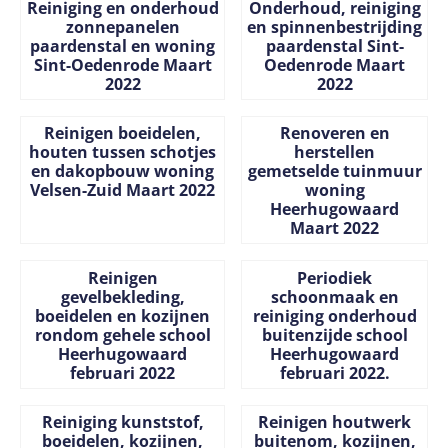
Reiniging en onderhoud
Onderhoud, reiniging
zonnepanelen
en spinnenbestrijding
paardenstal en woning
paardenstal Sint-
Sint-Oedenrode Maart
Oedenrode Maart
2022
2022
Prijs niet zichtbaar
Prijs niet zichtbaar
Reinigen boeidelen,
Renoveren en
houten tussen schotjes
herstellen
en dakopbouw woning
gemetselde tuinmuur
Velsen-Zuid Maart 2022
woning
Heerhugowaard
Maart 2022
Prijs niet zichtbaar
Prijs niet zichtbaar
Reinigen
Periodiek
gevelbekleding,
schoonmaak en
boeidelen en kozijnen
reiniging onderhoud
rondom gehele school
buitenzijde school
Heerhugowaard
Heerhugowaard
februari 2022
februari 2022.
Prijs niet zichtbaar
Prijs niet zichtbaar
Reiniging kunststof,
Reinigen houtwerk
boeidelen, kozijnen,
buitenom, kozijnen,