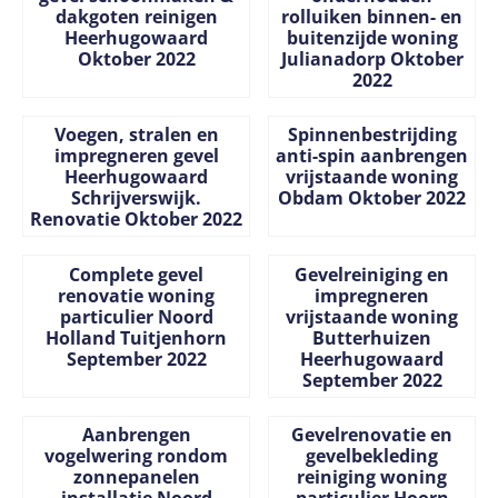
dakgoten reinigen
rolluiken binnen- en
Heerhugowaard
buitenzijde woning
Oktober 2022
Julianadorp Oktober
2022
Prijs niet zichtbaar
Prijs niet zichtbaar
Voegen, stralen en
Spinnenbestrijding
impregneren gevel
anti-spin aanbrengen
Heerhugowaard
vrijstaande woning
Schrijverswijk.
Obdam Oktober 2022
Renovatie Oktober 2022
Prijs niet zichtbaar
Prijs niet zichtbaar
Complete gevel
Gevelreiniging en
renovatie woning
impregneren
particulier Noord
vrijstaande woning
Holland Tuitjenhorn
Butterhuizen
September 2022
Heerhugowaard
September 2022
Prijs niet zichtbaar
Prijs niet zichtbaar
Aanbrengen
Gevelrenovatie en
vogelwering rondom
gevelbekleding
zonnepanelen
reiniging woning