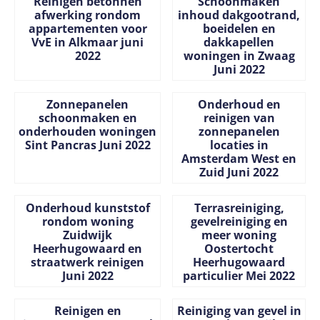
Reinigen betonnen
Schoonmaken
afwerking rondom
inhoud dakgootrand,
appartementen voor
boeidelen en
VvE in Alkmaar juni
dakkapellen
2022
woningen in Zwaag
Juni 2022
Prijs niet zichtbaar
Prijs niet zichtbaar
Zonnepanelen
Onderhoud en
schoonmaken en
reinigen van
onderhouden woningen
zonnepanelen
Sint Pancras Juni 2022
locaties in
Amsterdam West en
Zuid Juni 2022
Prijs niet zichtbaar
Prijs niet zichtbaar
Onderhoud kunststof
Terrasreiniging,
rondom woning
gevelreiniging en
Zuidwijk
meer woning
Heerhugowaard en
Oostertocht
straatwerk reinigen
Heerhugowaard
Juni 2022
particulier Mei 2022
Prijs niet zichtbaar
Prijs niet zichtbaar
Reinigen en
Reiniging van gevel in