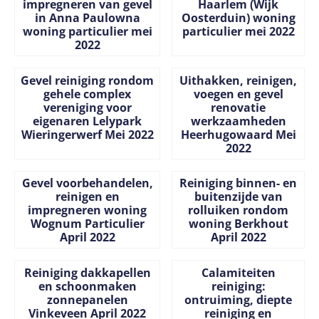
impregneren van gevel
Haarlem (Wijk
in Anna Paulowna
Oosterduin) woning
woning particulier mei
particulier mei 2022
2022
Prijs niet zichtbaar
Prijs niet zichtbaar
Gevel reiniging rondom
Uithakken, reinigen,
gehele complex
voegen en gevel
vereniging voor
renovatie
eigenaren Lelypark
werkzaamheden
Wieringerwerf Mei 2022
Heerhugowaard Mei
2022
Prijs niet zichtbaar
Prijs niet zichtbaar
Gevel voorbehandelen,
Reiniging binnen- en
reinigen en
buitenzijde van
impregneren woning
rolluiken rondom
Wognum Particulier
woning Berkhout
April 2022
April 2022
Prijs niet zichtbaar
Prijs niet zichtbaar
Reiniging dakkapellen
Calamiteiten
en schoonmaken
reiniging:
zonnepanelen
ontruiming, diepte
Vinkeveen April 2022
reiniging en