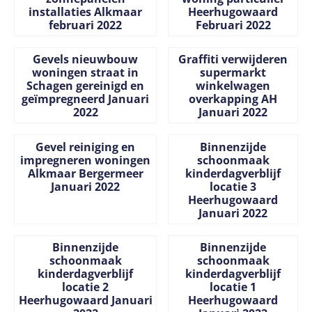
installaties Alkmaar
Heerhugowaard
februari 2022
Februari 2022
Prijs niet zichtbaar
Prijs niet zichtbaar
Gevels nieuwbouw
Graffiti verwijderen
woningen straat in
supermarkt
Schagen gereinigd en
winkelwagen
geïmpregneerd Januari
overkapping AH
2022
Januari 2022
Prijs niet zichtbaar
Prijs niet zichtbaar
Gevel reiniging en
Binnenzijde
impregneren woningen
schoonmaak
Alkmaar Bergermeer
kinderdagverblijf
Januari 2022
locatie 3
Heerhugowaard
Januari 2022
Prijs niet zichtbaar
Prijs niet zichtbaar
Binnenzijde
Binnenzijde
schoonmaak
schoonmaak
kinderdagverblijf
kinderdagverblijf
locatie 2
locatie 1
Heerhugowaard Januari
Heerhugowaard