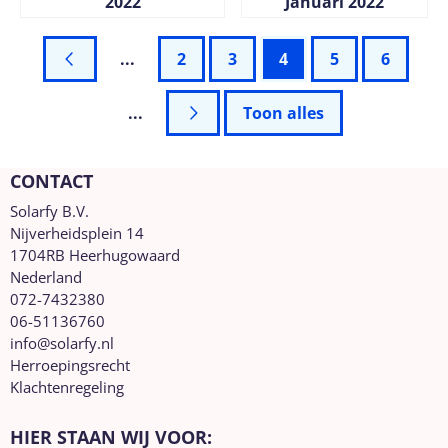
2022
Januari 2022
Prijs niet zichtbaar
Prijs niet zichtbaar
...
2
3
4
5
6
...
Toon alles
CONTACT
Solarfy B.V.
Nijverheidsplein 14
1704RB Heerhugowaard
Nederland
072-7432380
06-51136760
info@solarfy.nl
Herroepingsrecht
Klachtenregeling
HIER STAAN WIJ VOOR: