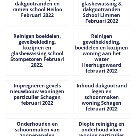
dakgootranden en
glasbewassing &
ramen school Heiloo
dakgootranden
Februari 2022
School Limmen
Februari 2022
Prijs niet zichtbaar
Prijs niet zichtbaar
Reinigen boeidelen,
Reinigen
gevelbekleding,
gevelbekleding,
kozijnen en
boeidelen en kozijnen
glasbewassing school
woning aan het
Stompetoren Februari
water
2022.
Heerhugowaard
februari 2022
Prijs niet zichtbaar
Prijs niet zichtbaar
Impregneren gevels
Inhoud dakgootrand
nieuwbouw woningen
legen en
particulier Schagen
schoonmaken
februari 2022
woning Schagen
februari 2022
Prijs niet zichtbaar
Prijs niet zichtbaar
Onderhouden en
Diepte reiniging en
schoonmaken van
onderhoud vloer
zonnepanelen
woning particulier