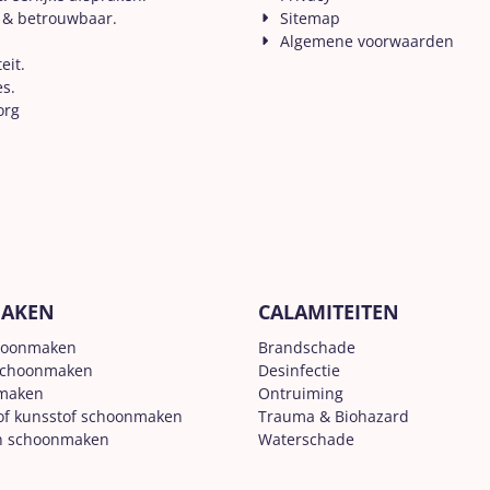
 & betrouwbaar.
Sitemap
Algemene voorwaarden
eit.
es.
org
AKEN
CALAMITEITEN
hoonmaken
Brandschade
schoonmaken
Desinfectie
nmaken
Ontruiming
of kunsstof schoonmaken
Trauma & Biohazard
n schoonmaken
Waterschade