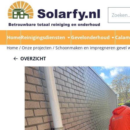
Cookievoorkeuren zijn momenteel gesloten.
Zoeken
Home
Reinigingsdiensten
Gevelonderhoud
Calami
Home
/
Onze projecten
/
Schoonmaken en impregneren gevel 
OVERZICHT