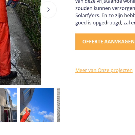
van deze vrijstaande won
zouden kunnen verzorgen. 
Solarfy’ers. En zo zijn heb
goed is opgedroogd, zal 
OFFERTE AANVRAGEN
Meer van Onze projecten