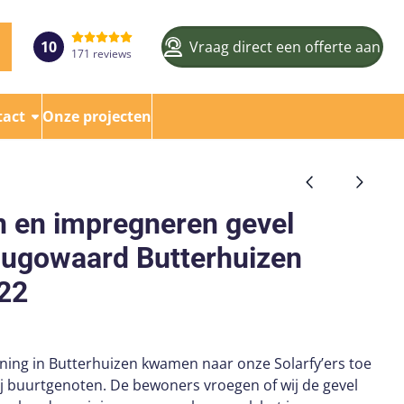
10
Vraag direct een offerte aan
171 reviews
tact
Onze projecten
en impregneren gevel
ugowaard Butterhuizen
22
ing in Butterhuizen kwamen naar onze Solarfy’ers toe
j buurtgenoten. De bewoners vroegen of wij de gevel