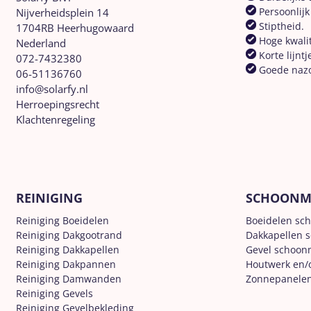
Persoonlijk
Nijverheidsplein 14
Stiptheid.
1704RB Heerhugowaard
Hoge kwalit
Nederland
Korte lijntj
072-7432380
Goede naz
06-51136760
info@solarfy.nl
Herroepingsrecht
Klachtenregeling
REINIGING
SCHOONM
Reiniging Boeidelen
Boeidelen sc
Reiniging Dakgootrand
Dakkapellen 
Reiniging Dakkapellen
Gevel schoo
Reiniging Dakpannen
Houtwerk en/
Reiniging Damwanden
Zonnepanele
Reiniging Gevels
Reiniging Gevelbekleding