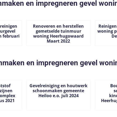
maken en impregneren gevel woni
reinigen
Renoveren en herstellen
Reinigen
urgevel
gemetselde tuinmuur
woning p
 februari
woning Heerhugowaard
De
Maart 2022
Prijs niet zichtbaar
Prijs niet
nmaken en impregneren gevel won
tstof
Gevelreiniging en houtwerk
Bo
zijnen
schoonmaken gemeente
s
omplex
Heiloo e.o. juli 2024
kin
us 2021
Heerhu
Prijs niet zichtbaar
Prijs niet