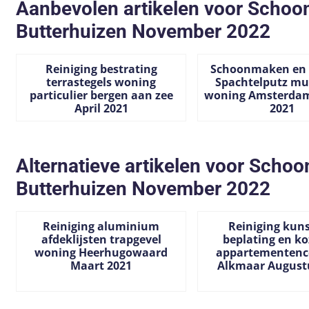
Aanbevolen artikelen voor
Schoon
Butterhuizen November 2022
Reiniging bestrating
Schoonmaken en 
terrastegels woning
Spachtelputz mu
particulier bergen aan zee
woning Amsterdam
April 2021
2021
Prijs niet zichtbaar
Prijs niet zichtbaar
Alternatieve artikelen voor
Schoo
Butterhuizen November 2022
Reiniging aluminium
Reiniging kuns
afdeklijsten trapgevel
beplating en ko
woning Heerhugowaard
appartementenc
Maart 2021
Alkmaar August
Prijs niet zichtbaar
Prijs niet zichtbaar