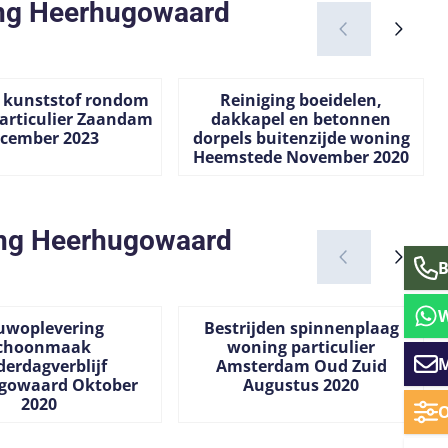
ng Heerhugowaard
 kunststof rondom
Reiniging boeidelen,
articulier Zaandam
dakkapel en betonnen
cember 2023
dorpels buitenzijde woning
Heemstede November 2020
 zichtbaar
Prijs niet zichtbaar
ing Heerhugowaard
B
uwoplevering
Bestrijden spinnenplaag
choonmaak
woning particulier
M
derdagverblijf
Amsterdam Oud Zuid
gowaard Oktober
Augustus 2020
2020
O
 zichtbaar
Prijs niet zichtbaar