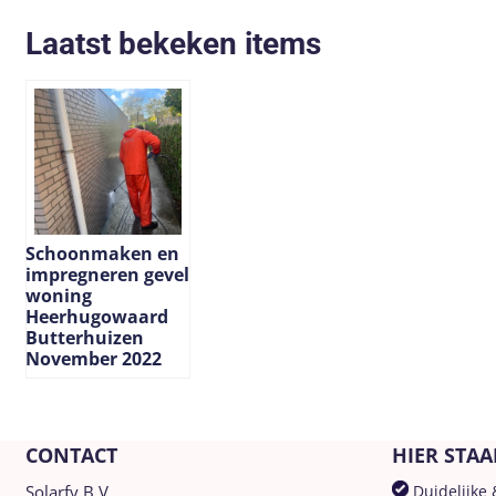
Laatst bekeken items
Schoonmaken en
impregneren gevel
woning
Heerhugowaard
Butterhuizen
November 2022
CONTACT
HIER STAA
Solarfy B.V.
Duidelijke 