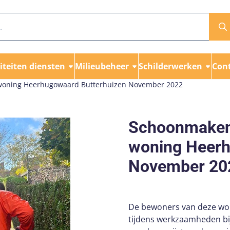
teiten diensten
Milieubeheer
Schilderwerken
Con
woning Heerhugowaard Butterhuizen November 2022
Schoonmaken 
woning Heerh
November 20
De bewoners van deze won
tijdens werkzaamheden bi