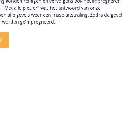
ing konden reinigen en vervolgens ook het impregneren
“Met alle plezier” was het antwoord van onze
ben alle gevels weer een frisse uitstraling. Zodra de gevel
er worden geïmpregneerd.
?