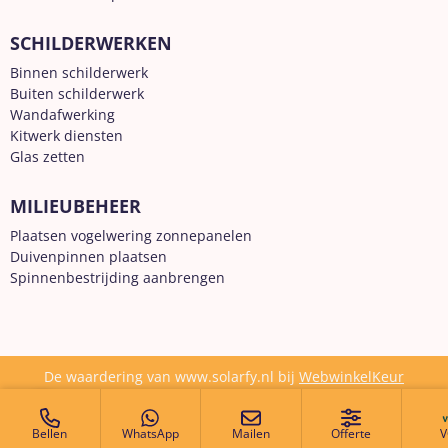
SCHILDERWERKEN
Binnen schilderwerk
Buiten schilderwerk
Wandafwerking
Kitwerk diensten
Glas zetten
MILIEUBEHEER
Plaatsen vogelwering zonnepanelen
Duivenpinnen plaatsen
Spinnenbestrijding aanbrengen
De waardering van www.solarfy.nl bij
WebwinkelKeur
Reviews
is 10.0/10 gebaseerd op 171 reviews.
© 2014 - 2025 Solarfy B.V. -
Privacy Policy
Bellen
WhatsApp
Mailen
Offerte