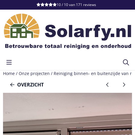
Cookievoorkeuren zijn momenteel gesloten.
10 / 10
van
171
reviews
Home
/
Onze projecten
/
Reiniging binnen- en buitenzijde van r
OVERZICHT