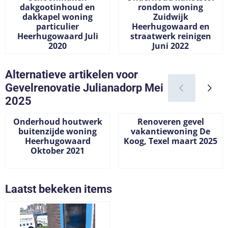
dakgootinhoud en
rondom woning
dakkapel woning
Zuidwijk
particulier
Heerhugowaard en
Heerhugowaard Juli
straatwerk reinigen
2020
Juni 2022
Prijs niet zichtbaar
Prijs niet zichtbaar
Alternatieve artikelen voor
Gevelrenovatie Julianadorp Mei
2025
Onderhoud houtwerk
Renoveren gevel
buitenzijde woning
vakantiewoning De
Heerhugowaard
Koog, Texel maart 2025
Oktober 2021
Prijs niet zichtbaar
Prijs niet zichtbaar
Laatst bekeken items