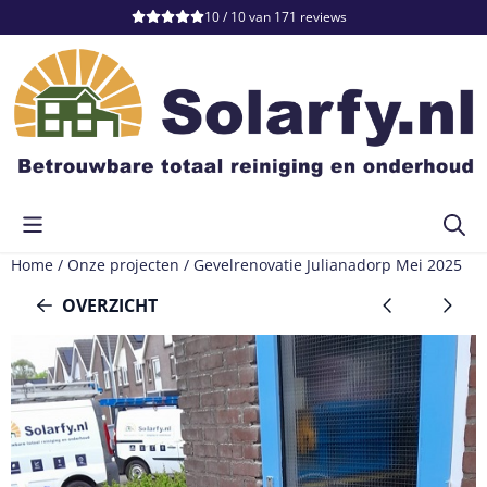
Cookievoorkeuren zijn momenteel gesloten.
10 / 10
van
171
reviews
Home
/
Onze projecten
/
Gevelrenovatie Julianadorp Mei 2025
OVERZICHT