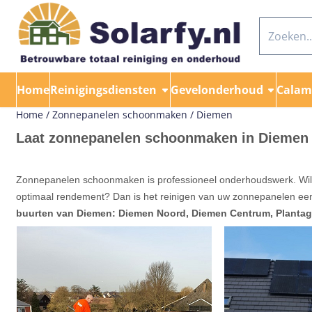
Cookievoorkeuren zijn momenteel gesloten.
Zoeken
Home
Reinigingsdiensten
Gevelonderhoud
Calami
Home
/
Zonnepanelen schoonmaken
/
Diemen
Laat zonnepanelen schoonmaken in Diemen
Zonnepanelen schoonmaken is professioneel onderhoudswerk. Wilt u da
optimaal rendement? Dan is het reinigen van uw zonnepanelen een
buurten van
Diemen: Diemen Noord, Diemen Centrum, Plantage 