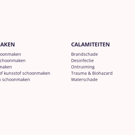
AKEN
CALAMITEITEN
hoonmaken
Brandschade
schoonmaken
Desinfectie
nmaken
Ontruiming
of kunsstof schoonmaken
Trauma & Biohazard
n schoonmaken
Waterschade