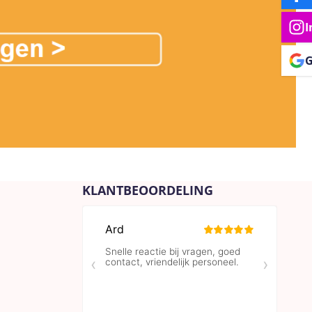
I
G
KLANTBEOORDELING