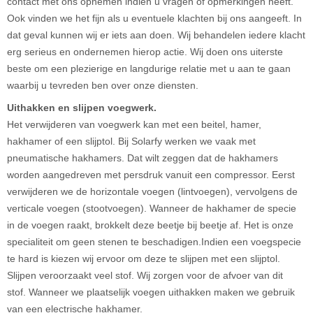
contact met ons opnemen indien u vragen of opmerkingen heeft.
Ook vinden we het fijn als u eventuele klachten bij ons aangeeft. In
dat geval kunnen wij er iets aan doen. Wij behandelen iedere klacht
erg serieus en ondernemen hierop actie. Wij doen ons uiterste
beste om een plezierige en langdurige relatie met u aan te gaan
waarbij u tevreden ben over onze diensten.
Uithakken en slijpen voegwerk.
Het verwijderen van voegwerk kan met een beitel, hamer,
hakhamer of een slijptol. Bij Solarfy werken we vaak met
pneumatische hakhamers. Dat wilt zeggen dat de hakhamers
worden aangedreven met persdruk vanuit een compressor. Eerst
verwijderen we de horizontale voegen (lintvoegen), vervolgens de
verticale voegen (stootvoegen). Wanneer de hakhamer de specie
in de voegen raakt, brokkelt deze beetje bij beetje af. Het is onze
specialiteit om geen stenen te beschadigen.Indien een voegspecie
te hard is kiezen wij ervoor om deze te slijpen met een slijptol.
Slijpen veroorzaakt veel stof. Wij zorgen voor de afvoer van dit
stof. Wanneer we plaatselijk voegen uithakken maken we gebruik
van een electrische hakhamer.