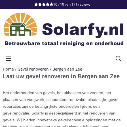
Cookievoorkeuren zijn momenteel gesloten.
10 / 10
van
171
reviews
Home
/
Gevel renoveren
/
Bergen aan Zee
Laat uw gevel renoveren in Bergen aan Zee
Het onderhouden van gevels, het uithakken van voegen, het
plaatsen van voegwerk, schoorsteenrenovatie, plaatselijke gevel
reparaties zijn de belangrijkste onderdelen tijdens een
gevelrenovatie. Solarfy is gespecialiseerd in het renoveren van
gevels. Wij bieden innovatieve gevelrenovatie oplossingen met de
hoogste kwaliteit, constant en op elk niveau. Wij staan voor