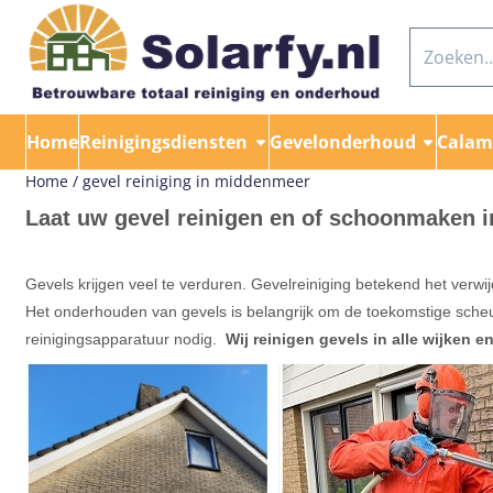
Cookievoorkeuren zijn momenteel gesloten.
Zoeken
Home
Reinigingsdiensten
Gevelonderhoud
Calami
Home
/
gevel reiniging in middenmeer
Laat uw gevel reinigen en of schoonmaken 
Gevels krijgen veel te verduren. Gevelreiniging betekend het verwi
Het onderhouden van gevels is belangrijk om de toekomstige scheu
reinigingsapparatuur nodig.
Wij reinigen gevels in alle wijken 