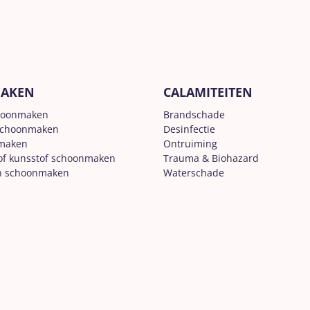
AKEN
CALAMITEITEN
hoonmaken
Brandschade
schoonmaken
Desinfectie
nmaken
Ontruiming
of kunsstof schoonmaken
Trauma & Biohazard
n schoonmaken
Waterschade