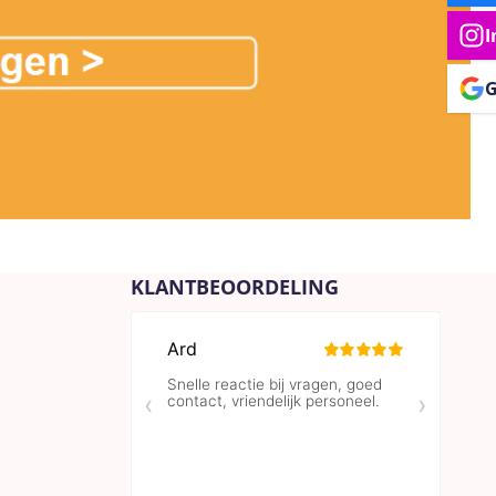
I
G
KLANTBEOORDELING