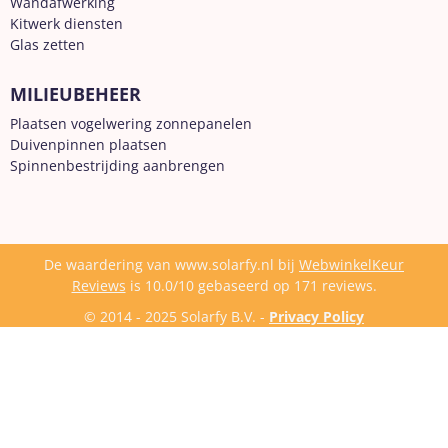
Wandafwerking
Kitwerk diensten
Glas zetten
MILIEUBEHEER
Plaatsen vogelwering zonnepanelen
Duivenpinnen plaatsen
Spinnenbestrijding aanbrengen
De waardering van www.solarfy.nl bij
WebwinkelKeur
Reviews
is 10.0/10 gebaseerd op 171 reviews.
© 2014 - 2025 Solarfy B.V. -
Privacy Policy