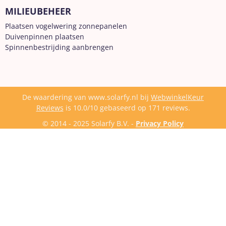
MILIEUBEHEER
Plaatsen vogelwering zonnepanelen
Duivenpinnen plaatsen
Spinnenbestrijding aanbrengen
De waardering van www.solarfy.nl bij
WebwinkelKeur
Reviews
is 10.0/10 gebaseerd op 171 reviews.
© 2014 - 2025 Solarfy B.V. -
Privacy Policy