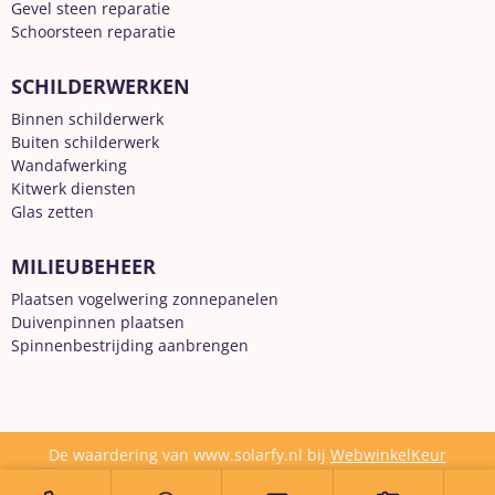
Gevel steen reparatie
Schoorsteen reparatie
SCHILDERWERKEN
Binnen schilderwerk
Buiten schilderwerk
Wandafwerking
Kitwerk diensten
Glas zetten
MILIEUBEHEER
Plaatsen vogelwering zonnepanelen
Duivenpinnen plaatsen
Spinnenbestrijding aanbrengen
De waardering van www.solarfy.nl bij
WebwinkelKeur
Reviews
is 10.0/10 gebaseerd op 171 reviews.