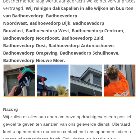
beschermende laag wordt aangebracht welke het vervuilproces
vertraagd.
Wij reinigen dakkapellen in alle wijken en buurten
van Badhoevedorp: Badhoevedorp
Noordwest, Badhoevedorp Dijk, Badhoevedorp
Bouwlust, Badhoevedorp West, Badhoevedorp Centrum,
Badhoevedorp Noordoost, Badhoevedorp Zuid,
Badhoevedorp Oost, Badhoevedorp Antoniushoeve,
Badhoevedorp Omgeving, Badhoevedorp Schuilhoeve,
Badhoevedorp Nieuwe Meer.
Nazorg
Wij zullen er alles aan doen om onze opdrachtgevers een positief
gevoel te geven ten aanzien van ons geleverde dienst. Uiteraard
kunt u op meerdere manieren contact met ons opnemen indien u
vragen of opmerkingen heeft. Ook vinden we het fijn als u