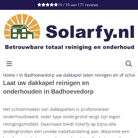
Cookievoorkeuren zijn momenteel gesloten.
10 / 10
van
171
reviews
Home
/
In Badhoevedorp uw dakkapel laten reinigen en of scho
Laat uw dakkapel reinigen en
onderhouden in Badhoevedorp
Het schoonmaken van dakkapellen is professioneel
onderhoudswerk, ieder type ondergrond vergt zijn eigen
reinigingsmiddel. Daarnaast biedt Solarfy op bijna alle
ondergronden een unieke nabehandeling aan. Waarmee een